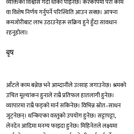
व्यक्तिको विश्वास गर्दा धोका पाइनेछ। करकापमा परी काम
वा विशेष निर्णय गर्नुपर्ने परिस्थिति आउन सक्छ। आफ्ना
कमजोरीबाट लाभ उठाउनेहरू सक्रिय हुने हुँदा सावधान
रहनुहोला।
बृष
इ, उ, ए, ओ, वा, वि, वु, वे, वो
आँटले काम बन्नेछ भने आम्दानीले उत्साह जगाउनेछ। श्रमको
उचित मूल्यांकन हुनाले राम्रै प्रतिफल हातलागी हुनेछ।
व्यापारमा राम्रै फड्को मार्न सकिनेछ। विभिन्न स्रोत–साधन
जुट्नेछन्। थन्किएका वस्तुको उपयोग हुनेछ। सट्टापट्टा,
लेनदेन आदिमा मनग्य फाइदा हुनेछ। मिहिनेतले लक्ष्यमा