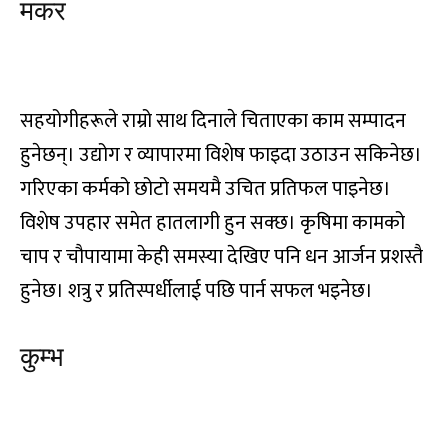
मकर
भो,जा,जि,जु,जे,जो,ख,खि,खु,खे,खो,गा,गि
सहयोगीहरूले राम्रो साथ दिनाले चिताएका काम सम्पादन
हुनेछन्। उद्योग र व्यापारमा विशेष फाइदा उठाउन सकिनेछ।
गरिएका कर्मको छोटो समयमै उचित प्रतिफल पाइनेछ।
विशेष उपहार समेत हातलागी हुन सक्छ। कृषिमा कामको
चाप र चौपायामा केही समस्या देखिए पनि धन आर्जन प्रशस्तै
हुनेछ। शत्रु र प्रतिस्पर्धीलाई पछि पार्न सफल भइनेछ।
कुम्भ
गु, गे, गो, सा, सि, सु, से, सो, दा