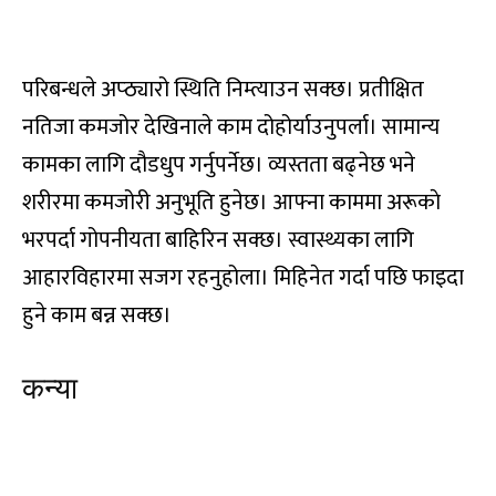
मा, मि, मु, मे, मो, टा, टि, टु, टे
परिबन्धले अप्ठ्यारो स्थिति निम्त्याउन सक्छ। प्रतीक्षित
नतिजा कमजोर देखिनाले काम दोहोर्याउनुपर्ला। सामान्य
कामका लागि दौडधुप गर्नुपर्नेछ। व्यस्तता बढ्नेछ भने
शरीरमा कमजोरी अनुभूति हुनेछ। आफ्ना काममा अरूकाे
भरपर्दा गोपनीयता बाहिरिन सक्छ। स्वास्थ्यका लागि
आहारविहारमा सजग रहनुहोला। मिहिनेत गर्दा पछि फाइदा
हुने काम बन्न सक्छ।
कन्या
टो, पा, पि, पु, ष, ण, ठ, पे, पो