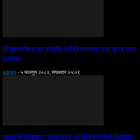
सिन्धुपाल्चोकमा श्रम संस्कृति पार्टीको सरसफाइ तथा चुनाव प्रचार
कार्यक्रम
admin
-
५ फाल्गुन २०८२, मंगलवार ०५:०९
एकता कि विखण्डन? नयाँ दलहरू चुनावी सहकार्यको दोबाटोमा