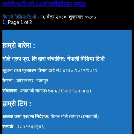
पार्वती मा.वि.को ६४औं वार्षिकोत्सव सम्पन्न
नेपाली मिडिया टि.भी
-
१६ चैत्र २०८०, शुक्रबार ०५:०७
1
2
Page 1 of 2
हाम्रो बारेमा :
गोले ग्रुप प्रा. लि द्वारा संचालित: नेपाली मिडिया टिभी
सूचना तथा प्रसारण विभाग दर्ता नं.:
४८६०-२०८१/२०८२
ठेगाना :
कौशलटार, भक्तपुर
संचालक:
धनकाजी तामाङ्(Bimal Gole Tamang)
हाम्रो टिम :
अध्यक्ष तथा प्रवन्ध निर्देशकः
बिमल गोले तामाङ् (धनकाजी)
सम्पर्क :
९८५११४४३४६