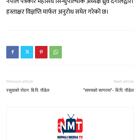
नेपाल पत्रकार महासंघ सिन्धुपाल्चोक अध्यक्ष ध्रुव दंगालद्वारा
हस्ताक्षर विज्ञप्ति मार्फत अनुरोध समेत गरेको छ।
Previous article
Next article
रसुवाको रोदन: बि.पि. पौडेल
“समयको सागरमा”- बि.पि. पौडेल