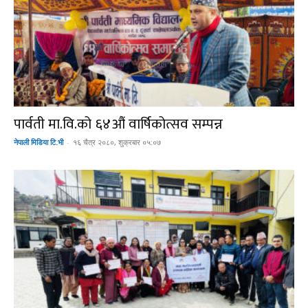
पार्वती मा.वि.को ६४औं वार्षिकोत्सव सम्पन्न
नेपाली मिडिया टि.भी
-
१६ चैत्र २०८०, शुक्रबार ०५:०७