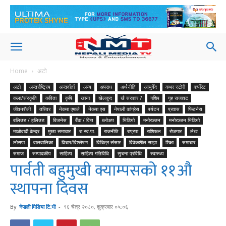
Home
अटो
अटो
अन्तर्राष्ट्रिय
अन्तर्वार्ता
अन्य
अपराध
अर्थनीति
आयुर्वेद
कभर स्टोरी
कर्पोरेट
कला/संस्कृति
कविता
कृषि
खाना
खेलकुद
खै सरकार ?
गशिप
गृह सजावट
जीवनशैली
तस्विर
नेकपा एमाले
नेकपा एस
नेपाली कांग्रेस
पर्यटन
प्रवास
फिटनेस
बलिउड / हलिउड
बिजनेस
बैँक / वित्त
ब्लोअप
भिडियो
मनोरञ्जन
मनोरञ्जन भिडियो
माओवादी केन्द्र
मुख्य समाचार
रा.स्व.पा.
राजनीति
राप्रपा
राशिफल
रोजगार
लेख
लोसपा
वालवालिका
विचार/विश्लेषण
विचित्र संसार
विवेकशील साझा
शिक्षा
समाचार
समाज
सम्पादकीय
साहित्य
साहित्य गतिविधि
सुचना प्रविधि
स्वास्थ्य
पार्वती बहुमुखी क्याम्पसको ११औ
स्थापना दिवस
By
नेपाली मिडिया टि.भी
-
१६ चैत्र २०८०, शुक्रबार ०५:०६
475