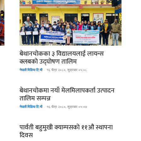
बेथानचोकका ३ विद्यालयलाई लायन्स
क्लबको उद्घोषण तालिम
नेपाली मिडिया टि.भी
-
१६ चैत्र २०८०, शुक्रबार ०५:०८
बेथानचोकमा नयाँ मेलमिलापकर्ता उत्पादन
तालिम सम्पन्न
नेपाली मिडिया टि.भी
-
१६ चैत्र २०८०, शुक्रबार ०५:०७
पार्वती बहुमुखी क्याम्पसको ११औ स्थापना
दिवस