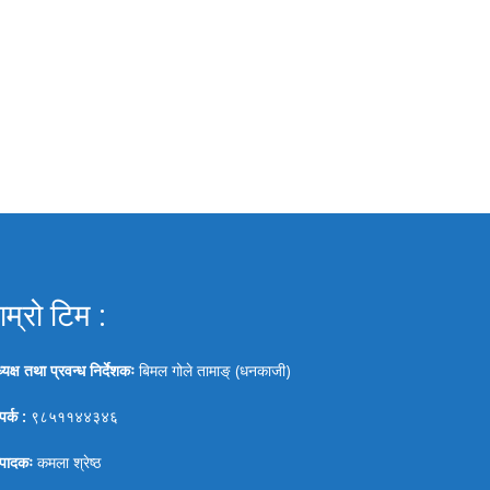
ाम्रो टिम :
्यक्ष तथा प्रवन्ध निर्देशकः
बिमल गोले तामाङ् (धनकाजी)
पर्क :
९८५११४४३४६
्पादकः
कमला श्रेष्ठ