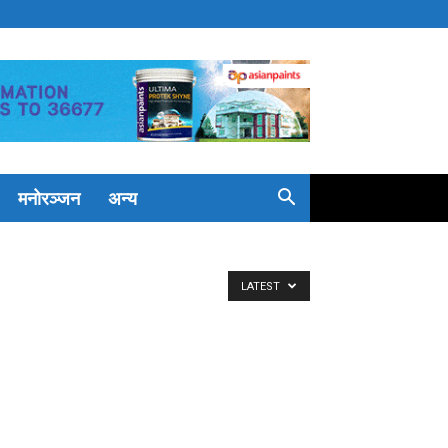
मनोरञ्जन
अन्य
LATEST