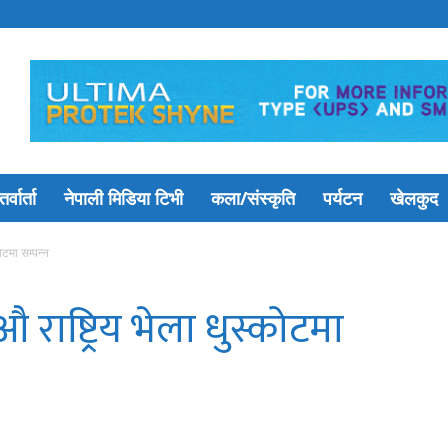
र्वार्ता
नेपाली मिडिया टिभी
कला/संस्कृति
पर्यटन
खेलकुद
ोटमा सम्पन्न
राष्ट्रिय भेला धुस्कोटमा
418