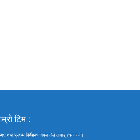
ाम्रो टिम :
्यक्ष तथा प्रवन्ध निर्देशकः
बिमल गोले तामाङ् (धनकाजी)