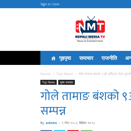
Sign in / Join
News
गृहपृष्ठ
समाचार
राजनीति
अन्त
Home
Top News
गोले तामाङ बंशको ९औ राष्ट्रिय भेला धुस्क
Top News
मुख्य समाचार
गोले तामाङ बंशको ९औ 
सम्पन्न
By
admin
-
९ जेष्ठ २०८२, बिहीबार १७:५८