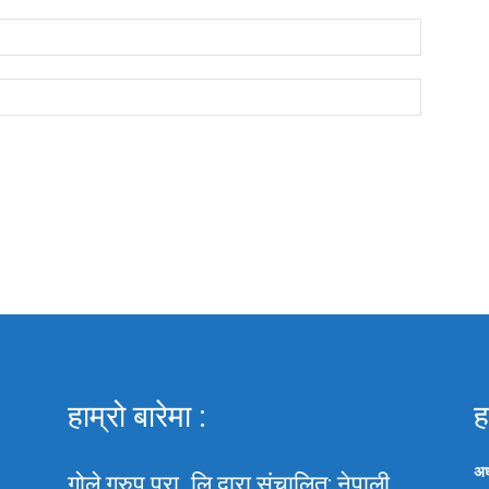
wser for the next time I comment.
हाम्रो बारेमा :
ह
अध
गोले ग्रुप प्रा. लि द्वारा संचालित: नेपाली